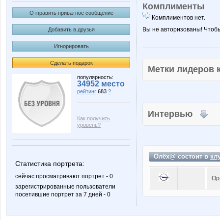
Комплименты
Отправить приватное сообщение
Комплиментов нет.
Вы не авторизованы! Чтоб
Добавить в друзья
Игнорировать
Сделать подарок
Метки лидеров
популярность:
34952 место
рейтинг
683
?
Интервью
Как получить
уровень?
Олёх@ состоит в
кл
Статистика портрета:
сейчас просматривают портрет - 0
Op
зарегистрированные пользователи
посетившие портрет за 7 дней - 0